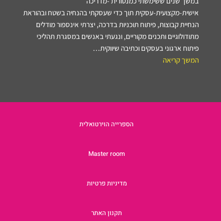
במשך שנים ששימשתי כמנטורית -מדריכה
אישית-מקצועית-עסקית תוך כדי שעסקתי בהנחיה בשטח ובהוראת
הנחיית קבוצות, פיתוח תוכניות בדרכה, יצרתי אינספור מודלים
מתודולוגיים ותכנים מקוריים, ונגעתי באנשים במסגרת תהליכי
פיתוח ארגוני בעסקים וכתיבה שיווקית…
המשך קריאה
הספרייה הוירטואלית
Master room
מדיניות פרטיות
תקנון האתר