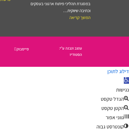
במסגרת תהליכי פיתוח ארגוני בעסקים
וכתיבה שיווקית…
המשך קריאה
עוצב ונבנה ע"י:
פייסבוק
הסטודיו
דילוג לתוכן
תח
רגל
נגישות
גישות
הגדל טקסט
הקטן טקסט
גווני אפור
קונטרסט גבוה