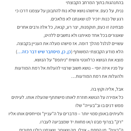
בהתנהגות בתוך המרחב הקבוצתי
נניח, על כעס. איזשהו נושא שלא נוח להתבונן על עצמנו דרכו כי
רגע של כנות יזכיר לנו שאנחנו לא מלאכים.
מבחינה זו כעס, תוקפנות, יצר רע, קנאה, כל אלה ורבים אחרים
שאצורים בכל אחד מאיתנו ולא נחשבים ללהיט,
עשויים לגלגל מהלך דומה. אז מישהו מעלה את העניין בקבוצה.
הלא מודע הקבוצתי המשותף (
כן, כן, מיסתבר שיש דבר כזה…
)
מוצא את הנושא כרלוונטי והשיח “ניתפס” על הנושא.
על פניו איזה יופי – נושא חשוב שרצוי להעלות אל רמת המודעות
ולהעלות את רמת המודעות…
אבל, אליה וקוץ בה.
כל אמירה על הנושא חוזרת לאותו מישתתף שהעלה אותו. לעיתים
ממש דנים בו וב”בעייה” שלו
ולעיתים באופן סמוי יותר – מדברים על ה”עניין” ומייחסים אותו אליו
“רק” בצרוף מבט ו/או מחוות יד שמצביעה לעברו.
ה”בעיה”, מן הסתם – אצלו. מה שאומר, שאנחנו כולנו פתורים