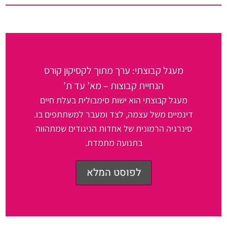
מעגל קבוצתי: ערך מתוך לקסיקון קורס
הנחיית קבוצות – מא’ עד ת’
מעגל קבוצתי הוא ישות סימבולית בעלת חיים
דינמיים משל עצמה, לצד ומעבר למשתתפים בו.
סינרגיה הרמונית של אחדות הניגודים שמתהווה
בתנועה מתמדת.
לפוסט המלא