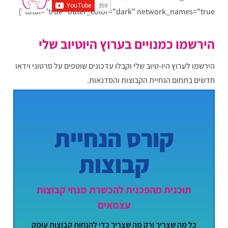
total="true" outer_color="dark" network_names="true"]
הירשמו כמנויים בערוץ היוטיוב שלי
הירשמו לערוץ היו-טיוב שלי וקבלו עדכונים שוטפים על סרטוני וידאו
חדשים בתחום הנחיית הקבוצות והסדנאות.
רק הקליקו כאן על הכפתור ואתם מנויים
קורס הנחיית
קבוצות
תוכנית מהפכנית להכשרת מנחי קבוצות
עצמאים
כל מה שצריך ורק מה שצריך כדי להנחות קבוצות עומק