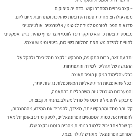
~ קצב גירויים מסחרר וקושי בדחיית סיפוקים
מפה עולה וצומחת תופעת הסדנאות שהולכת ומתרחבת מיום ליום.
סדנאות הפכו לפורמט למידה לגיטימי, אלטרנטיבי אולטימטיבי
מבוסס תוצאות כי הוא מזקק ידע רלוונטי ויוצר ערוץ מהיר, נגיש ואפקטיבי
לחוויית למידה משותפת המלווה בשייכות, ביטוי ומימוש עצמי.
יחד עם זאת, ברוח התקופה, מתבקש “לקצר תהליכים” ולהקל על
ההנגשה של תהליכי למידה והתפתחות.
ככל שהלימוד המקוון תופס תאוצה
וככל שהאופציות הדיגיטאליות המשוכפלות נגישות יותר,
והמערכות הטכנולוגיות משתכללות בהתאמה,
מתבקש להפעיל פורמט של מודל משולב בהנחיית קבוצות.
קל יותר מחד ומתבקש יותר, מאידך, להפריד את המידע מההתנסות,
להפחית את כמות המפגשים הפרונטאליים, לספק מידע באופן זול מאד
כך שכל אחד יכול ללמוד בנוחיות מהבית בזמנו ובקצב שלו.
המרחב הפרונטאלי מוקדש לגילוי עצמי.