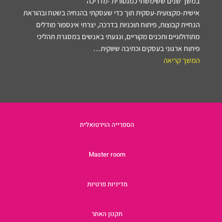
במשך שנים ששימשתי כמנטורית -מדריכה
אישית-מקצועית-עסקית תוך כדי שעסקתי בהנחיה בשטח ובהוראת
הנחיית קבוצות, פיתוח תוכניות בדרכה, יצרתי אינספור מודלים
מתודולוגיים ותכנים מקוריים, ונגעתי באנשים במסגרת תהליכי
פיתוח ארגוני בעסקים וכתיבה שיווקית…
המשך קריאה
הספרייה הוירטואלית
Master room
מדיניות פרטיות
תקנון האתר