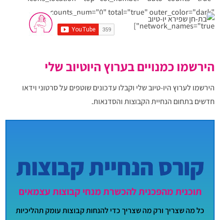
counts_num="0" total="true" outer_color="dark"
network_names="true"]
הירשמו כמנויים בערוץ היוטיוב שלי
הירשמו לערוץ היו-טיוב שלי וקבלו עדכונים שוטפים על סרטוני וידאו
חדשים בתחום הנחיית הקבוצות והסדנאות.
רק הקליקו כאן על הכפתור ואתם מנויים
קורס הנחיית קבוצות
תוכנית מהפכנית להכשרת מנחי קבוצות עצמאים
כל מה שצריך ורק מה שצריך כדי להנחות קבוצות עומק תהליכיות