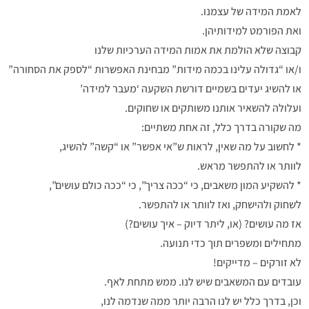
לאמת המידה של עצמנו.
ואת הפורמט למידותיהן.
קבוצה שלא הולמת את אמות המידה הערכיות שלנו
ו/או “גדולה עלינו בכמה מידות” מבחינת האפשרות “לספק את הסחורה”
או להשיג יעדים בשמיים דורשת השקעה ‘מעבר למידה’
ועלולה להשאיר אותנו משותקים או שחוקים.
מה שקורה בדרך כלל, זה אחת משתיים:
* לחשוב על מה שאין, לראות ש”אי אפשר” או “קשה” להשיג,
לוותר או להתפשר מראש.
* להשקיע המון משאבים, כי “ככה צריך”, כי “ככה כולם עושים”,
לשחוק ולהישחק, ואז לוותר או להתפשר.
אז מה עושים? (או, ליתר דיוק – איך עושים?)
מתחילים ומשפרים תוך כדי תנועה.
לא זורקים – מדייקים!
עובדים עם המשאבים שיש לנו. ממש מתחת לאף.
וכן, בדרך כלל יש לנו הרבה יותר ממה שנדמה לנו,