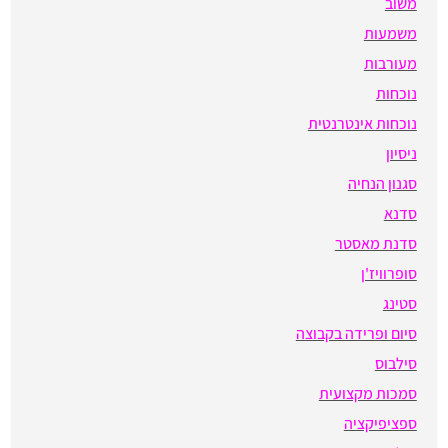
משוב
משמעות
מעורבות
נוכחות
נוכחות אינטרנטית
ניסיון
סגנון הנחיה
סדנא
סדנת מאסטר
סופרוויז'ן
סטינג
סיום ופרידה בקבוצה
סילבוס
סמכות מקצועית
ספציפיקציה