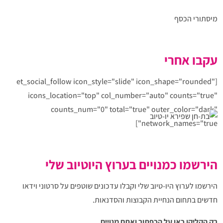
מיסתורי הכסף
עקבו אחרי
[et_social_follow icon_style="slide" icon_shape="rounded"
icons_location="top" col_number="auto" counts="true"
counts_num="0" total="true" outer_color="dark"
network_names="true"]
הירשמו כמנויים בערוץ היוטיוב שלי
הירשמו לערוץ היו-טיוב שלי וקבלו עדכונים שוטפים על סרטוני וידאו
חדשים בתחום הנחיית הקבוצות והסדנאות.
רק הקליקו כאן על הכפתור ואתם מנויים