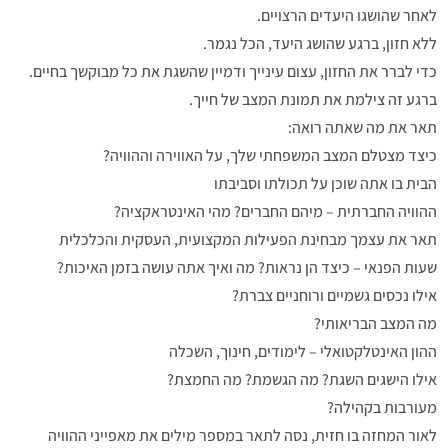
לאחר שהושגו היעדים הרצויים.
ללא חזון, ברגע שהושג היעד, הכל נגמר.
כדי לברר את החזון, עצום עינייך ודמיין שהשגת את כל מבוקשך בחיים.
ברגע זה צילמת את תמונת המצב של חייך.
תאר את מה שאתה רואה:
כיצד מצטלם המצב המשפחתי שלך, על האווירה וההוויה?
הבית בו אתה שוכן על תכולתו וסביבתו
ההוויה החברתית – מיהם החברים? מהי האינטראקציה?
תאר את עצמך מבחינת הפעילות המקצועית, העסקית והכלכלית
שעות הפנאי – כיצד הן נראות? מה ואיך אתה עושה בזמן האיכות?
אילו נכסים גשמיים ורוחניים צברת?
מה המצב הבריאותי?
ההון האינטלקטואלי – לימודים, חינוך, השכלה
אילו הישגים השגת? מה הגשמת? מה החמצת?
מעורבות בקהילה?
לאור המחזה בו חזית, נסה לתאר במספר מילים את מאפייני ההוויה