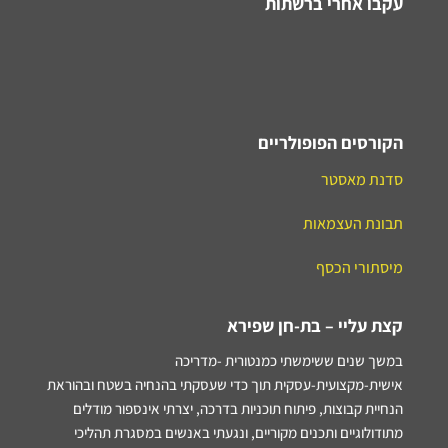
עקבו אחרי ברשתות
הקורסים הפופולריים
סדנת מאסטר
תבונת העצמאות
מיסתורי הכסף
קצת עליי – בת-חן שפירא
במשך שנים ששימשתי כמנטורית -מדריכה
אישית-מקצועית-עסקית תוך כדי שעסקתי בהנחיה בשטח ובהוראת
הנחיית קבוצות, פיתוח תוכניות בדרכה, יצרתי אינספור מודלים
מתודולוגיים ותכנים מקוריים, ונגעתי באנשים במסגרת תהליכי