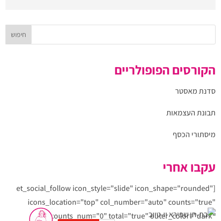
הקורסים הפופולריים
סדנת מאסטר
תבונת העצמאות
מיסתורי הכסף
עקבו אחרי
[et_social_follow icon_style="slide" icon_shape="rounded"
icons_location="top" col_number="auto" counts="true"
counts_num="0" total="true" outer_color="dark"